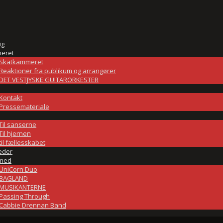
ig
eret
Skatkammeret
Reaktioner fra publikum og arrangører
DET VESTJYSKE GUITARORKESTER
Kontakt
Pressemateriale
Til sanserne
Til hjernen
til fællesskabet
eder
med
UniCorn Duo
BAGLAND
MUSIKANTERNE
Passing Through
Cabbie Drennan Band