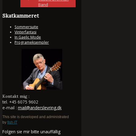
Band
Skatkammeret
Sommersuite
Vinterfantasi
In Gaelic Mode
Programeksempler
Kontakt mig :
tel.
+45 6075 9602
e-mail :
mail@anderslevring.dk
This site is developed and administrated
by
fish-IT
Folgen sie mir bitte unauffällig