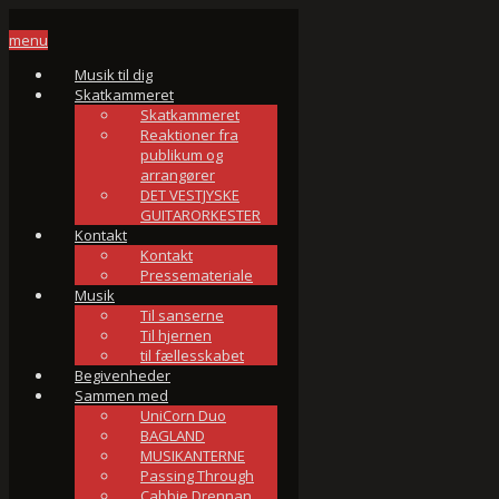
menu
Musik til dig
Skatkammeret
Skatkammeret
Reaktioner fra
publikum og
arrangører
DET VESTJYSKE
GUITARORKESTER
Kontakt
Kontakt
Pressemateriale
Musik
Til sanserne
Til hjernen
til fællesskabet
Begivenheder
Sammen med
UniCorn Duo
BAGLAND
MUSIKANTERNE
Passing Through
Cabbie Drennan