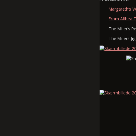
Margareth’s W
From Althea T
The Miller’s Re
The Millers Jig