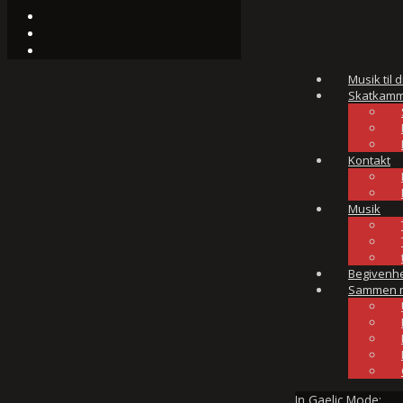
Musik til d
Skatkamm
Kontakt
Musik
Begivenh
Sammen 
In Gaelic Mode: