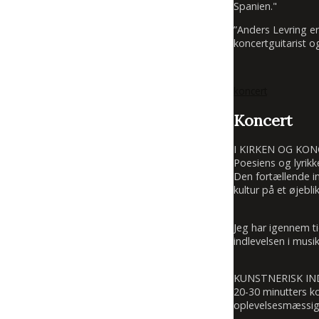
Spanien."
”Anders Levring e
koncertguitarist o
koncert
Koncert
I KIRKEN OG KO
Poesiens og lyrikk
Den fortællende in
kultur på et øjeblik
Jeg har igennem t
indlevelsen i mus
KUNSTNERISK I
20-30 minutters k
oplevelsesmæssigt 