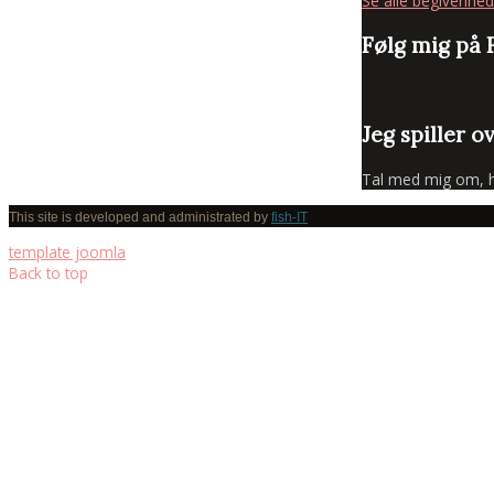
Se alle begivenhed
Følg mig på
Jeg spiller o
Tal med mig om, hva
This site is developed and administrated by
fish-IT
template joomla
Back to top