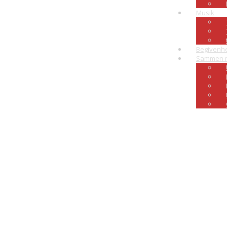
Musik
Begivenh
Sammen 