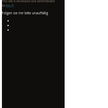
This site is developed and administrated
by
fish-IT
Folgen sie mir bitte unauffällig