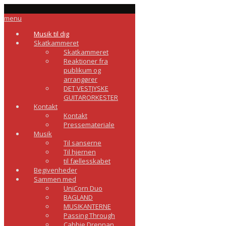
menu
Musik til dig
Skatkammeret
Skatkammeret
Reaktioner fra
publikum og
arrangører
DET VESTJYSKE
GUITARORKESTER
Kontakt
Kontakt
Pressemateriale
Musik
Til sanserne
Til hjernen
til fællesskabet
Begivenheder
Sammen med
UniCorn Duo
BAGLAND
MUSIKANTERNE
Passing Through
Cabbie Drennan