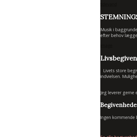
tidevand
STEMNING
Musik i baggrunde
efter behov lægge
image
Livsbegive
Livets store begive
indvielsen. Mulig
Jeg leverer gerne 
Begivenhede
Ingen kommende b