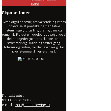
Band
Skønne toner ...
Glæd dig til en smuk, nærværende og intens
oplevelse af poetiske og meditative
stemninger, fortælling, drama, dans og
romantik. Fra det umiddelbart bevægende til
det ophøjede: guitarens skønne toner
strømmer dig i møde og sætter gang i
følelser og fantasi, når den spanske guitar
giver stemme til hjertets musik.
Kontakt mig :
tel.
+45 6075 9602
e-mail :
mail@anderslevring.dk