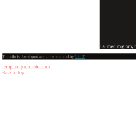
Tal med mig om, hva
This site is developed and administrated by
fish-IT
template-joomspirit.com
Back to top