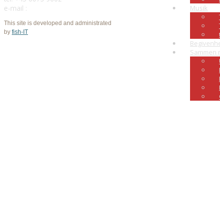
e-mail :
mail@anderslevring.dk
Musik
This site is developed and administrated
by
fish-IT
Begivenh
Folgen sie mir bitte unauffällig
Sammen 