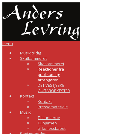
menu
Musik til dig
Skatkammeret
Skatkammeret
Reaktioner fra
publikum og
arrangører
DET VESTJYSKE
GUITARORKESTER
Kontakt
Kontakt
Pressemateriale
Musik
Til sanserne
Til hjernen
til fællesskabet
Begivenheder