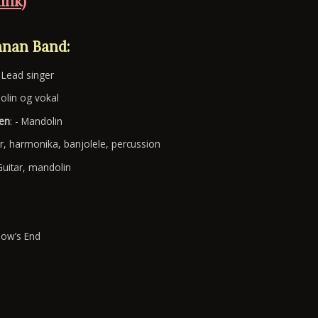
link)
nnan Band:
- Lead singer
Violin og vokal
sen
: - Mandolin
tar, harmonika, banjolele, percussion
 Guitar, mandolin
bow’s End