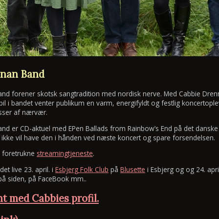
nnan Band
nd forener skotsk sangtradition med nordisk nerve. Med Cabbie Drenna
il i bandet venter publikum en varm, energifyldt og festlig koncertople
sser af nærvær.
nd er CD-aktuel med EPen Ballads from Rainbow’s End på det danske
 ikke vil have den i hånden ved næste koncert og spare forsendelsen.
n foretrukne
streamingtjeneste
.
t live 23. april. i
Esbjerg Folk Club
på
Blusette
i Esbjerg og og 24. apri
 på siden, på FaceBook mm..
t med Cabbies profil.