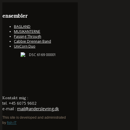
ensembler
BAGLAND
MUSIKANTERNE
Passing Through
Cabbie Drennan Band
UniCorn Duo
Kontakt mig :
tel.
+45 6075 9602
e-mail :
mail@anderslevring.dk
This site is developed and administrated
by
fish-IT