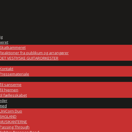
ig
eret
Skatkammeret
Reaktioner fra publikum og arrangører
DET VESTJYSKE GUITARORKESTER
Kontakt
Pressemateriale
Til sanserne
Til hjernen
til fællesskabet
eder
med
UniCorn Duo
BAGLAND
MUSIKANTERNE
Passing Through