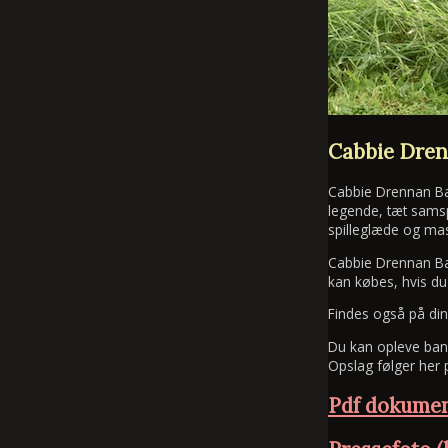
Cabbie Dre
Cabbie Drennan Ba
legende, tæt samsp
spilleglæde og ma
Cabbie Drennan Ba
kan købes, hvis du
Findes også på di
Du kan opleve bande
Opslag følger her
Pdf dokumen