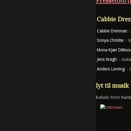
Pressefoto (
Cabbie Dre
Cabbie Drennan
: 
Sonya Christie
: - 
Mona Kjær Ditlev
Jens Kragh
: - Gui
Anders Levring
: -
lyt til musik
Ballads from Rain