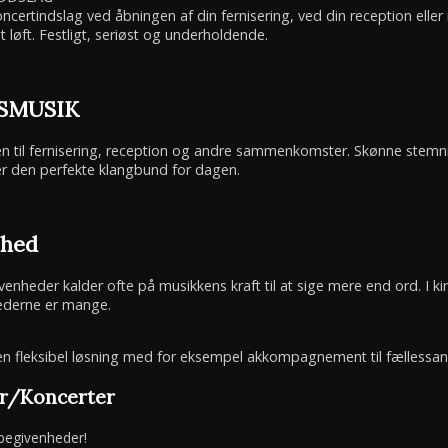
oncertindslag ved åbningen af din fernisering, ved din reception ell
løft. Festligt, seriøst og underholdende.
SMUSIK
n til fernisering, reception og andre sammenkomster. Skønne stemn
r den perfekte klangbund for dagen.
nhed
nheder kalder ofte på musikkens kraft til at sige mere end ord. I kirken
hederne er mange.
en fleksibel løsning med for eksempel akkompagnement til fællessang
r/Koncerter
egivenheder!