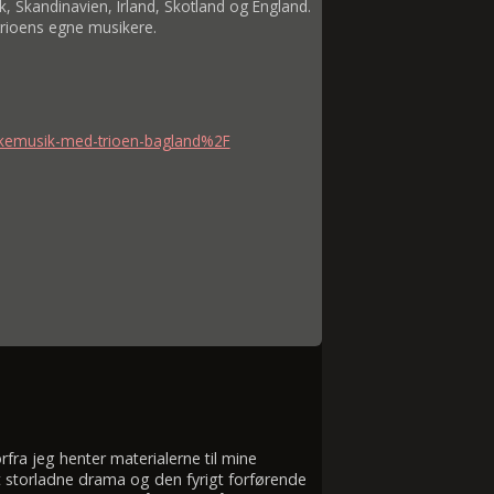
 Skandinavien, Irland, Skotland og England.
. trioens egne musikere.
lkemusik-med-trioen-bagland%2F
fra jeg henter materialerne til mine
t storladne drama og den fyrigt forførende