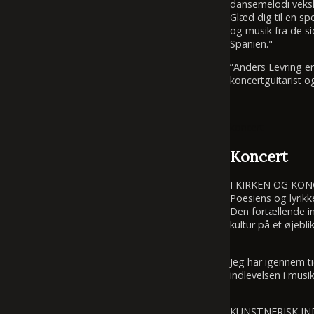
dansemelodi veksle
Glæd dig til en sp
og musik fra de si
Spanien."
”Anders Levring e
koncertguitarist o
koncert
Koncert
I KIRKEN OG KO
Poesiens og lyrikk
Den fortællende in
kultur på et øjeblik
Jeg har igennem t
indlevelsen i mus
KUNSTNERISK I