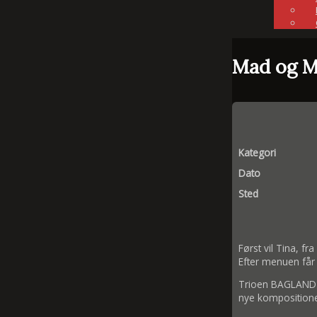
Mad og M
Kategori
Dato
Sted
Først vil Tina, f
Efter menuen får 
Trioen BAGLAND b
nye kompositione