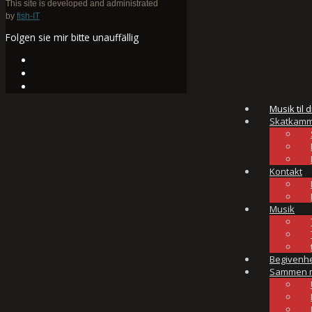
This site is developed and administrated
by
fish-IT
Folgen sie mir bitte unauffällig
Musik til d
Skatkamm
Kontakt
Musik
Begivenh
Sammen 