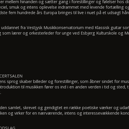
r mellem hinanden og sætter gang i forestillinger og følelser hos dig
eciel, smuk og intens oplevelse indrammet med levende fortælling og
dste fem hundrede års Europa bringes til live i nuet på et udsøgt h
r uddannet fra Vestjysk Musikkonservatorium med Klassisk guitar so
g som lærer og orkesterleder for unge ved Esbjerg Kulturskole og Mu
NCERTSALEN
ens sprog skaber billeder og forestillinger, som åbner sindet for mus
troduktion til musikken fører os ind i en anden verden i tid og sted, 
.
iden samlet, skrevet og gendigtet en række poetiske værker og uda
ikken og virker for en nærværende, intens og interessevækkende konc
NDDSLAG