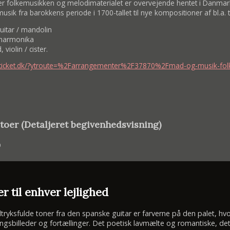
r folkemusikken og melodimaterialet er overvejende hentet i Danmark,
 musik fra barokkens periode i 1700-tallet til nye kompositioner af bl.a
uitar / mandolin
 harmonika
violin / cister.
rticket.dk/?ytroute=%2Farrangementer%2F37870%2Fmad-og-musik-fo
toer (Detaljeret begivenhedsvisning)
0
r til enhver lejlighed
yksfulde toner fra den spanske guitar er farverne på den palet, hvor
ngsbilleder og fortællinger. Det poetisk lavmælte og romantiske, de