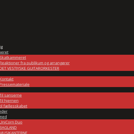
ig
eret
Skatkammeret
Reaktioner fra publikum og arrangører
DET VESTJYSKE GUITARORKESTER
Kontakt
Pressemateriale
Til sanserne
Til hjernen
til fællesskabet
eder
med
UniCorn Duo
BAGLAND
MUSIKANTERNE