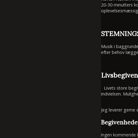
20-30 minutters k
oplevelsesmæssigt 
tidevand
STEMNING
Musik i baggrunde
efter behov lægge
image
Livsbegive
Livets store begive
indvielsen. Mulig
Jeg leverer gerne 
Begivenhede
Ingen kommende b