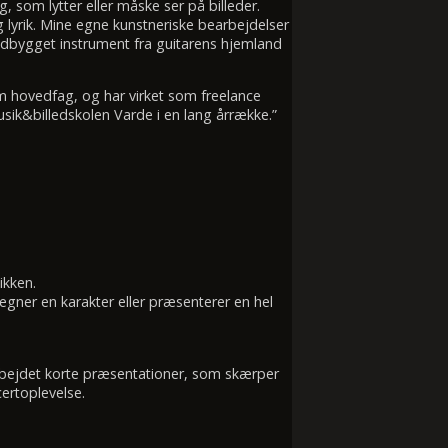
, som lytter eller måske ser på billeder.
 lyrik. Mine egne kunstneriske bearbejdelser
åndbygget instrument fra guitarens hjemland
m hovedfag, og har virket som freelance
sik&billedskolen Varde i en lang årrække.”
ikken.
tegner en karakter eller præsenterer en hel
rbejdet korte præsentationer, som skærper
ertoplevelse.