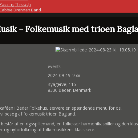
Passing Through
Cabbie Drennan Band
usik - Folkemusik med trioen Bagl
events
2024-09-19
18:00
Byagervej 115
8330 Beder, Denmark
ra caféen i Beder Folkehus, servere en spændende menu for os.
vi besøg af folkemusik trioen Bagland.
estår af en rigsspillemand, en folkekær harmonikaspiller og den klas
r og nyfortolkning af folkemusikkens klassikere.