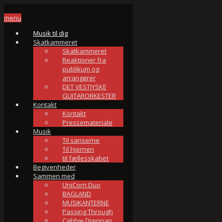
menu
Musik til dig
Skatkammeret
Skatkammeret
Reaktioner fra
publikum og
arrangører
DET VESTJYSKE
GUITARORKESTER
Kontakt
Kontakt
Pressemateriale
Musik
Til sanserne
Til hjernen
til fællesskabet
Begivenheder
Sammen med
UniCorn Duo
BAGLAND
MUSIKANTERNE
Passing Through
Cabbie Drennan