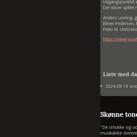
Udgangspunktet e
Der bliver spillet
Anders Levring, g
Elmer Pedersen,
Peter M. Uhrbrand, 
https://www.you
Liste med da
2024-09-19
18:0
stemroser
Skønne tone
"De smukke og udtr
musikalske stemni