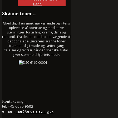
Band
Skønne toner ...
Glæd dig til en smuk, nærværende og intens
oplevelse af poetiske og meditative
stemninger, fortælling, drama, dans og
romantik. Fra det umiddelbart bevægende til
det ophøjede: guitarens skønne toner
strømmer dig i møde og sætter gang i
følelser og fantasi, når den spanske guitar
giver stemme til hjertets musik.
Kontakt mig :
tel.
+45 6075 9602
e-mail :
mail@anderslevring.dk